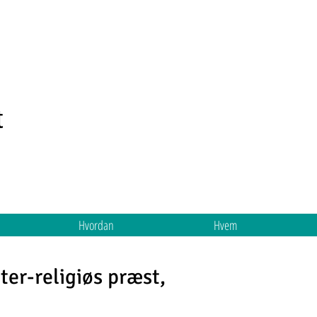
t
Hvordan
Hvem
ter-religiøs præst,