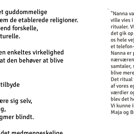
det guddommelige
"Nanna var
nem de etablerede religioner.
ville vies
ritualer. 
nd forskelle,
det gik op
turelle.
os hele ve
et telefon
den enkeltes
virkelighed
Nanna er 
at den behøver at blive
nærværend
samtaler, 
blive mere
Det ritua
 tilbyde
af vores e
værdier o
blev det h
ære sig selv,
Vi kunne i
ig,
Maja og B
ogmer blindt.
,
det medmenneskelige