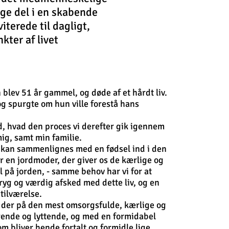
age del i en skabende
viterede til dagligt,
nkter
af livet
blev 51 år gammel, og døde af et hårdt liv.
og spurgte om hun ville forestå hans
rd, hvad den proces vi derefter gik igennem
ig, samt min familie.
t kan sammenlignes med en fødsel ind i den
or en jordmoder, der giver os de kærlige og
 på jorden, - samme behov har vi for at
tryg og værdig afsked med dette liv, og en
tilværelse.
der på den mest omsorgsfulde, kærlige og
ende og lyttende, og med en formidabel
om bliver hende fortalt og formidle lige