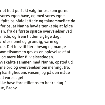
 et helt perfekt valg for os, som gerne
 i vores egen have, og med vores egne
Vi følte os både lettede og taknemmelige da
 for os, at Nanna havde tænkt sig at følge
jen, fra de første spæde overvejelser ved
-møde, og frem til den vigtige dag.
professionel og grundig, varm og
e. Det blev til flere besøg og mange
som tilsammen gav os en oplevelse af at
 og mere klar til vielsesdagen.
l vi skabte sammen med Nanna, opstod ud
gne ord og overvejelser om mening, tro,
g kærlighedens væsen, og på den måde
elt vores eget.
kke have forestillet os en bedre dag."
ue, Broby