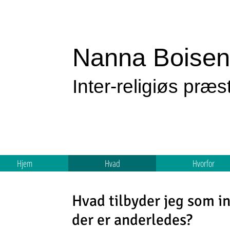
Nanna Boisen
Inter-religiøs præs
Hjem
Hvad
Hvorfor
Hvad tilbyder jeg som in
der er
anderledes
?