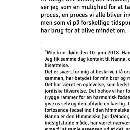
ser
jeg som
en mulighed for at t
proces,
en proces vi alle
bliver in
men som vi på forskellige
tidspu
har brug for at
blive mindet om.
"Min bror døde den 10. juni 2018. Han 
Jeg fik samme dag kontakt til Nanna, 
bisættelse.
Det er svært for mig at beskrive i få o
sammen, har betydet for min bror og m
Det har været en oplevelse, som beds
jordiske tilværelse. Det behov vi har f
trygge rammer for en harmonisk fødsel
give os selv og den afdøde en kærlig, 
forløsende fødsel ind i den himmelske 
Nanna er den Himmelske (jord)Moder, 
indsigtsfulde måde, har været nærvær
evne til at samle essensen ud af det, s